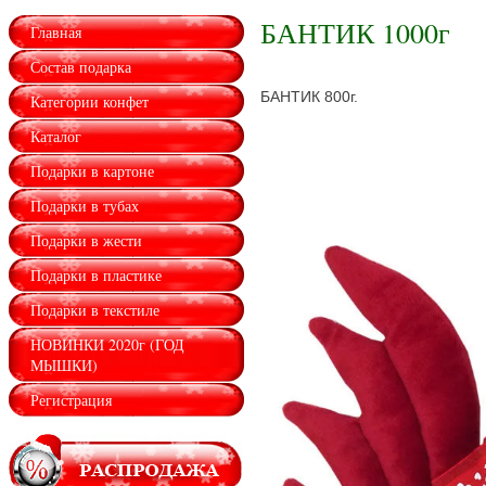
БАНТИК 1000г
Главная
Состав подарка
БАНТИК 800г.
Категории конфет
Каталог
Подарки в картоне
Подарки в тубах
Подарки в жести
Подарки в пластике
Подарки в текстиле
НОВИНКИ 2020г (ГОД
МЫШКИ)
Регистрация